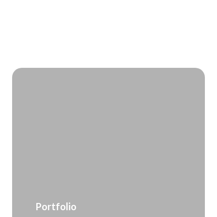
0
Portfolio