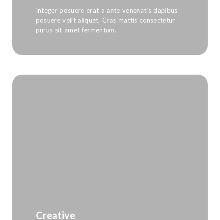
Integer posuere erat a ante venenatis dapibus
posuere velit aliquet. Cras mattis consectetur
purus sit amet fermentum.
0
Creative