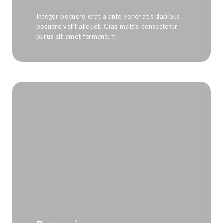
Integer posuere erat a ante venenatis dapibus
posuere velit aliquet. Cras mattis consectetur
purus sit amet fermentum.
0