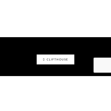
CLIFTHOUSE
clifthouse
Maker, art educator, online community builder
@claystation.network, and soccer dad @cliftcity.
Specializing in ceramics, photography, art, & design.